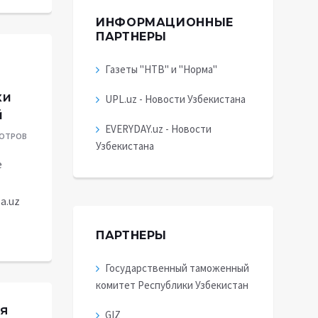
ИНФОРМАЦИОННЫЕ
ПАРТНЕРЫ
Газеты "НТВ" и "Норма"
ки
UPL.uz - Новости Узбекистана
й
EVERYDAY.uz - Новости
МОТРОВ
Узбекистана
е
а.uz
ПАРТНЕРЫ
Государственный таможенный
комитет Республики Узбекистан
я
GIZ