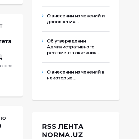
О внесении изменений и
дополнения…
т
тета
Об утверждении
Административного
регламента оказания…
Д
МОТРОВ
О внесении изменений в
некоторые…
по
я
RSS ЛЕНТА
NORMA.UZ