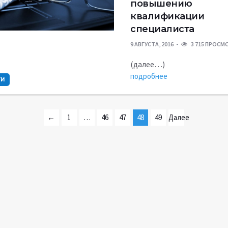
повышению
квалификации
специалиста
9 АВГУСТА, 2016
3 715 ПРОС
(далее…)
подробнее
ТИ
←
1
…
46
47
48
49
Далее
Ранее
→