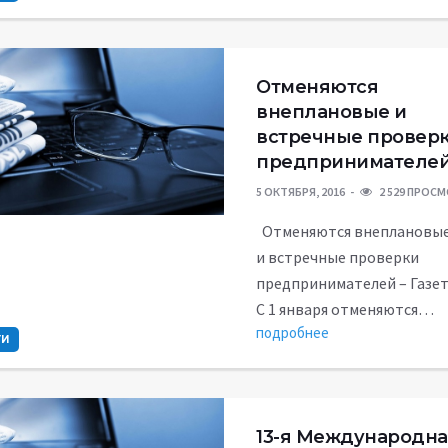
Отменяются
внеплановые и
встречные провер
предпринимателе
5 ОКТЯБРЯ, 2016
2 529 ПРОС
Отменяются внеплановы
и встречные проверки
предпринимателей – Газет
С 1 января отменяются…
подробнее
ТИ
13-я Международна