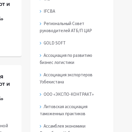
рт и
IFCBA
6»
Региональный Совет
руководителей АТБ/П ЦАР
GOLD SOFT
Ассоциация по развитию
бизнес логистики
Ассоциация экспортеров
я
Узбекистана
рт и
ООО «ЭКСПО-КОНТРАКТ»
6»
Литовская ассоциация
таможенных практиков
дной
Ассамблея экономики