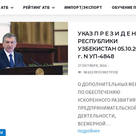
 АТБ
РЕЙТИНГ АТБ
ИМПОРТ/ЭКСПОРТ
ОБУЧЕНИЕ П
УКАЗ П Р Е З И Д Е Н
РЕСПУБЛИКИ
УЗБЕКИСТАН 05.10.2
г. N УП-4848
27 ОКТЯБРЯ, 2016
98 613 ПРОСМОТРОВ
О ДОПОЛНИТЕЛЬНЫХ МЕ
ПО ОБЕСПЕЧЕНИЮ
УСКОРЕННОГО РАЗВИТИЯ
ПРЕДПРИНИМАТЕЛЬСКО
ДЕЯТЕЛЬНОСТИ,
ВСЕМЕРНОЙ…
подробнее
ТИ