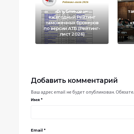
Опубликован
та
ежегодный Рейтинг
таможенных брокеров
«
по версии АТБ (Рейтинг-
лист 2026)
Добавить комментарий
Ваш адрес email не будет опубликован.
Обязате
Имя
*
Email
*