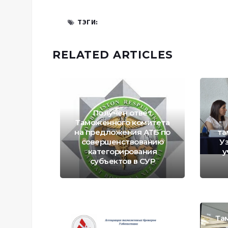
ТЭГИ:
RELATED ARTICLES
Получен ответ
Таможенного комитета
на предложения АТБ по
та
совершенствованию
У
категорирования
у
субъектов в СУР
Та