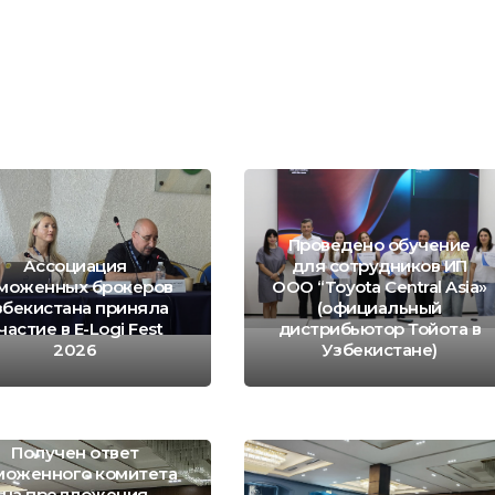
Проведено обучение
Ассоциация
для сотрудников ИП
моженных брокеров
ООО “Toyota Central Asia»
збекистана приняла
(официальный
частие в E-Logi Fest
дистрибьютор Тойота в
2026
Узбекистане)
Получен ответ
моженного комитета
на предложения