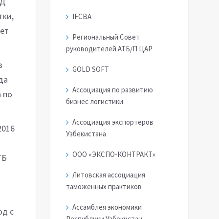
ЭД
тки,
IFCBA
ует
Региональный Совет
руководителей АТБ/П ЦАР
в
GOLD SOFT
да
Ассоциация по развитию
 по
бизнес логистики
Ассоциация экспортеров
2016
Узбекистана
ООО «ЭКСПО-КОНТРАКТ»
ТБ
Литовская ассоциация
таможенных практиков
Ассамблея экономики
од с
Республики Узбекистан