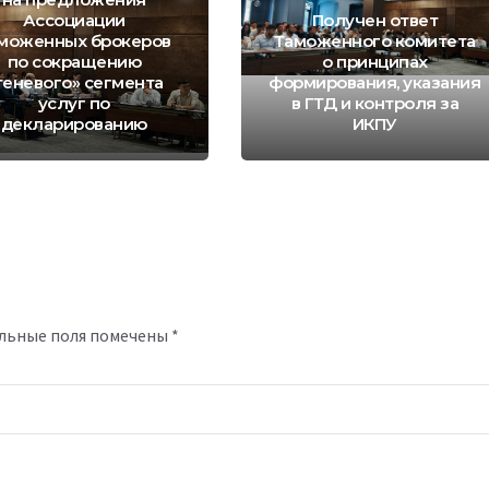
Ассоциации
Получен ответ
моженных брокеров
Таможенного комитета
по сокращению
о принципах
теневого» сегмента
формирования, указания
услуг по
в ГТД и контроля за
декларированию
ИКПУ
льные поля помечены
*