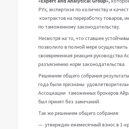
«Expert and Analytical Group»,
которое
РУз; экспертизе по количеству и качес
контрактов на переработку товаров, и
по таможенному законодательству.
Несмотря на то, что ставшее устойчив
позволило в полной мере осуществить р
своевременная реакция руководства Ас
разъяснению норм законодательства.
Решением общего собрания результаты 
года были признаны удовлетворительн
Ассоциации таможенных брокеров Айра
был принят без замечаний.
Так же решением общего собрания:
— утвержден ежемесячный взнос в 1-к