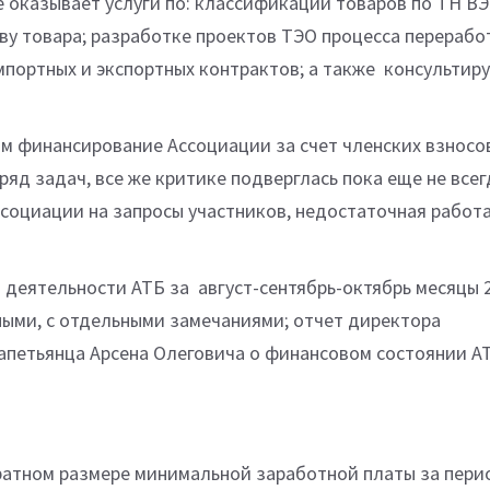
 оказывает услуги по: классификации товаров по ТН В
тву товара; разработке проектов ТЭО процесса перерабо
мпортных и экспортных контрактов; а также консультир
ым финансирование Ассоциации за счет членских взносо
яд задач, все же критике подверглась пока еще не всег
социации на запросы участников, недостаточная работа
деятельности АТБ за август-сентябрь-октябрь месяцы 
ыми, с отдельными замечаниями; отчет директора
петьянца Арсена Олеговича о финансовом состоянии А
ратном размере минимальной заработной платы за пери