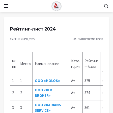
Рейтинг-лист 2024
15 СЕНТЯБРЯ, 2025
378 ПРОСМОТРОВ
Конта
№
Кате-
Рейтинг
Место
Наименование
Телеф
пп
гория
— балл
(+998)
1
1
OOO «HOLOS»
А+
379
(71)25
OOO «BEK
2
2
А+
374
(90)18
BROKER»
ООО «RADIANS
3
3
А+
361
(93)52
SERVICE»