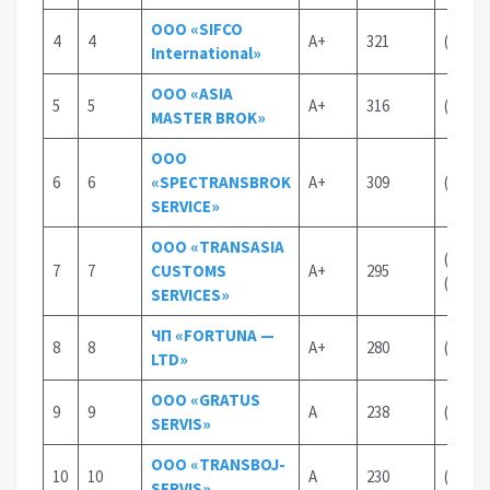
ООО «SIFCO
4
4
А+
321
(98)12
International»
OOO «ASIA
5
5
А+
316
(90)29
MASTER BROK»
ООО
6
6
«SPECTRANSBROK
А+
309
(90)96
SERVICE»
ООО «TRANSASIA
(78)33
7
7
CUSTOMS
А+
295
(91)29
SERVICES»
ЧП «FORTUNA —
8
8
А+
280
(97) 9
LTD»
OOO «GRATUS
9
9
А
238
(95) 1
SERVIS»
ООО «TRANSBOJ-
10
10
А
230
(90)97
SERVIS»