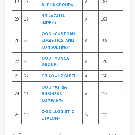
19
18
А
187
(90)95
ALPHA GROUP»
ЧП «AZALIA
20
19
А
183
(97)70
IMPEX»
ООО «CUSTOMS
21
20
LOGISTICS AND
А
169
(97)72
CONSULTING»
ООО «YONCA
22
21
А
140
(97)44
GROUP»
23
22
СП АО «UZKABEL»
А
128
(71)26
ООО «ATRIA
24
23
BUSINESS
А
127
(90) 3
COMPANY»
ООО «LOGISTIC
(99) 11
25
24
В
122
ETALON»
98