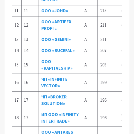
11
11
OOO «JOHD»
А
215
(90) 1
ООО «ARTIFEX
12
12
А
211
(97)47
PROFI «
13
13
ООО «GEMINI»
А
211
(97)42
14
14
OOO «BUCEFAL»
А
207
(90)99
OOO
15
15
А
203
(33)35
«KAPITALSHIP»
ЧП «INFINITE
16
16
А
199
(97) 4
VECTOR»
ЧП «BROKER
17
17
А
196
(90) 9
SOLUTION»
ИП ООО «INFINITY
(97) 49
18
17
А
196
INTERTRADE»
92
ООО «ANTARES