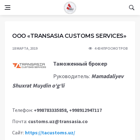
ООО «TRANSASIA CUSTOMS SERVICES»
18 МАРТА, 2019
4 434 ПРОСМОТРОВ
Таможенный брокер
Руководитель:
Mamadaliyev
Shuxrat Muydin o‘g‘li
Телефон:
+998783335858, +998912947117
Почта:
customs.uz@transasia.co
Сайт:
https://tacustoms.uz/