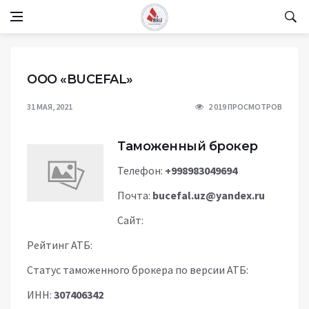
OOO «BUCEFAL»
31 МАЯ, 2021
2 019 ПРОСМОТРОВ
Таможенный брокер
Телефон:
+998983049694
Почта:
bucefal.uz@yandex.ru
Сайт:
Рейтинг АТБ:
Статус таможенного брокера по версии АТБ:
ИНН:
307406342