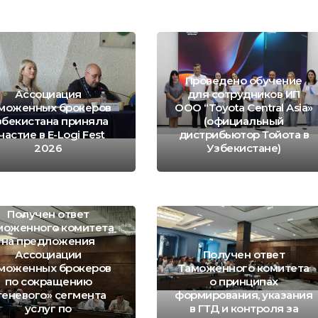
Проведено обучение
Ассоциация
для сотрудников ИП
моженных брокеров
ООО “Toyota Central Asia»
збекистана приняла
(официальный
частие в E-Logi Fest
дистрибьютор Тойота в
2026
Узбекистане)
Получен ответ
моженного комитета
на предложения
Ассоциации
Получен ответ
моженных брокеров
Таможенного комитета
по сокращению
о принципах
теневого» сегмента
формирования, указания
услуг по
в ГТД и контроля за