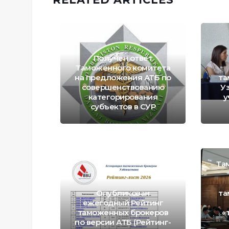
Получен ответ
Таможенного комитета
на предложения АТБ по
та
совершенствованию
У
категорирования
у
субъектов в СУР
Та
Опубликован
та
ежегодный Рейтинг
таможенных брокеров
«
по версии АТБ (Рейтинг-